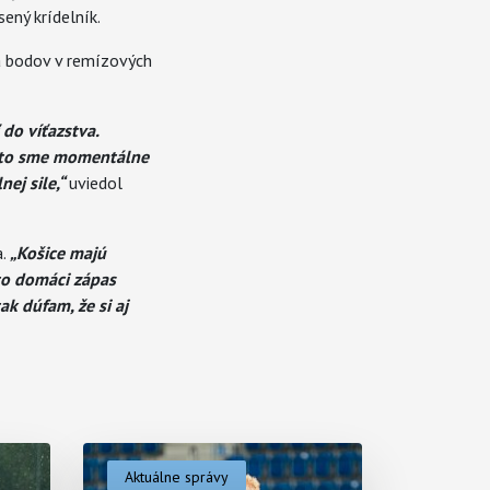
ený krídelník.
ta bodov v remízových
 do víťazstva.
reto sme momentálne
ej sile,“
uviedol
a.
„Košice majú
to domáci zápas
ak dúfam, že si aj
Aktuálne správy