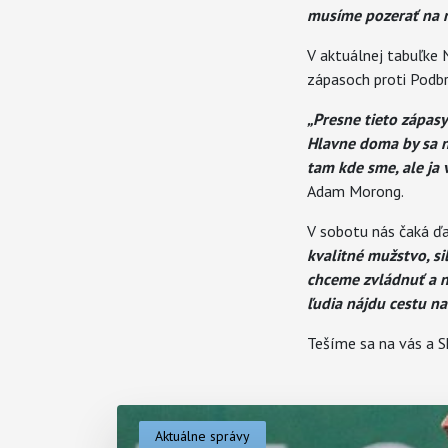
musíme pozerať na na
V aktuálnej tabuľke 
zápasoch proti Podbr
„Presne tieto zápasy
Hlavne doma by sa n
tam kde sme, ale ja 
Adam Morong.
V sobotu nás čaká ďa
kvalitné mužstvo, s
chceme zvládnuť a na
ľudia nájdu cestu na
Tešíme sa na vás a S
Aktuálne správy