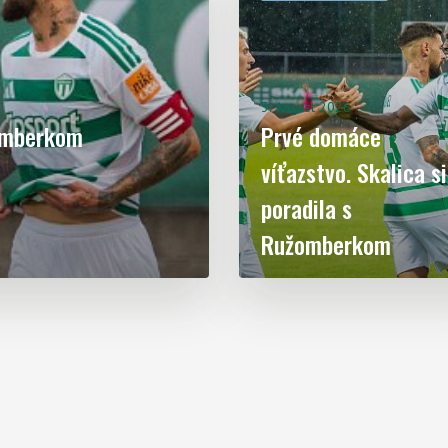
3. August 2026
žomberkom
Prvé domáce
víťazstvo. Skalica si
poradila s
Ružomberkom