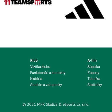
Klub
A-tím
Vizitka klubu
Súpiska
Funkcionári a kontakty
Zápasy
História
Tabuľka
Štadión a vstupenky
Štatistiky
© 2021 MFK Skalica & eSports.cz, s.r.o.