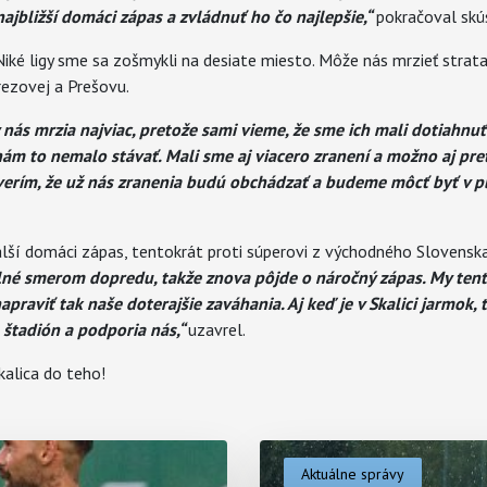
jbližší domáci zápas a zvládnuť ho čo najlepšie,“
pokračoval skús
Niké ligy sme sa zošmykli na desiate miesto. Môže nás mrzieť stra
ezovej a Prešovu.
 nás mrzia najviac, pretože sami vieme, že sme ich mali dotiahnuť
ám to nemalo stávať. Mali sme aj viacero zranení a možno aj p
verím, že už nás zranenia budú obchádzať a budeme môcť byť v pln
lší domáci zápas, tentokrát proti súperovi z východného Slovensk
ilné smerom dopredu, takže znova pôjde o náročný zápas. My ten
praviť tak naše doterajšie zaváhania. Aj keď je v Skalici jarmok, t
 štadión a podporia nás,“
uzavrel.
kalica do teho!
Aktuálne správy