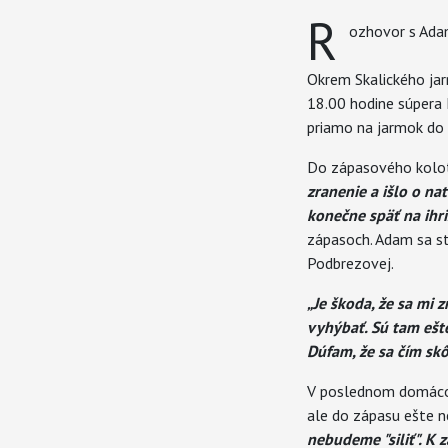
R
ozhovor s Ad
Okrem Skalického jar
18.00 hodine súpera 
priamo na jarmok do 
Do zápasového koloto
zranenie a išlo o na
konečne späť na ihri
zápasoch. Adam sa st
Podbrezovej.
„Je škoda, že sa mi 
vyhýbať. Sú tam ešte
Dúfam, že sa čím sk
V poslednom domácom
ale do zápasu ešte n
nebudeme "siliť". K 