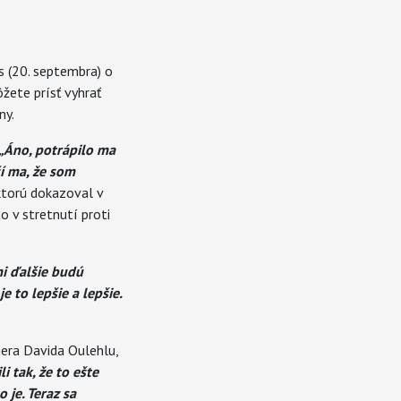
s (20. septembra) o
ôžete prísť vyhrať
ny.
„Áno, potrápilo ma
í ma, že som
ktorú dokazoval v
 v stretnutí proti
mi ďalšie budú
 to lepšie a lepšie.
era Davida Oulehlu,
 tak, že to ešte
 je. Teraz sa