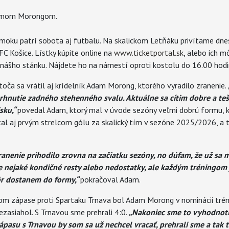
amom Morongom.
moku patrí sobota aj futbalu. Na skalickom Letňáku privítame dne
FC Košice. Lístky kúpite online na
www.ticketportal.sk
, alebo ich m
nášho stánku. Nájdete ho na námestí oproti kostolu do 16.00 hodi
ča sa vrátil aj krídelník Adam Morong, ktorého vyradilo zranenie.
trhnutie zadného stehenného svalu. Aktuálne sa cítim dobre a teš
sku,“
povedal Adam, ktorý mal v úvode sezóny veľmi dobrú formu, 
al aj prvým strelcom gólu za skalický tím v sezóne 2025/2026, a to
zranenie prihodilo zrovna na začiatku sezóny, no dúfam, že už sa 
 nejaké kondičné resty alebo nedostatky, ale každým tréningom je
ôr dostanem do formy,“
pokračoval Adam.
 zápase proti Spartaku Trnava bol Adam Morong v nominácii trén
ezasiahol. S Trnavou sme prehrali 4:0.
„Nakoniec sme to vyhodnotili
zápasu s Trnavou by som sa už nechcel vracať, prehrali sme a tak to