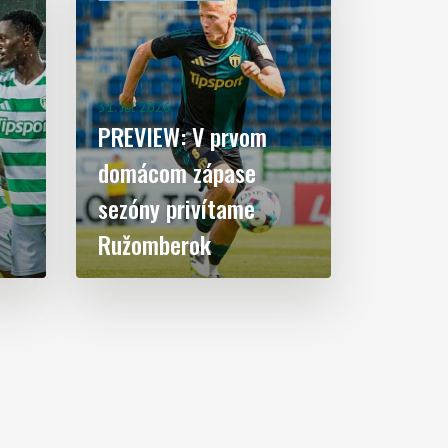
31. Júl 2026
PREVIEW: V prvom
domácom zápase
sezóny privítame
Ružomberok