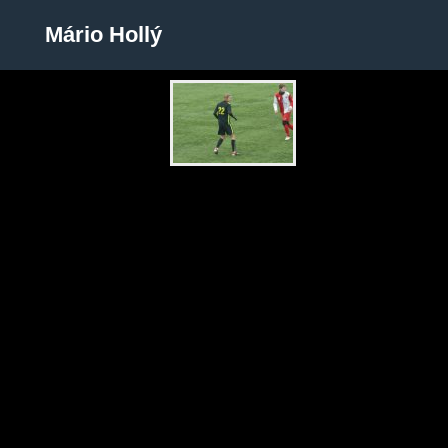
Mário Hollý
Mário Hollý
Zobrazit galerii