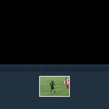
Mário Hollý
© Ondrej Hercegh