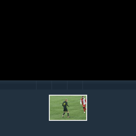
Mário Hollý
© Ondrej Hercegh