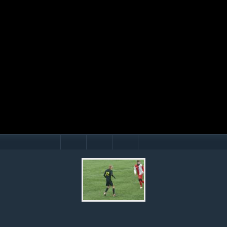
Mário Hollý
© Ondrej Hercegh