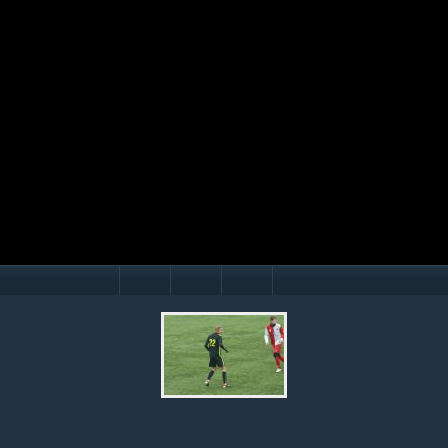
Mário Hollý
© Ondrej Hercegh