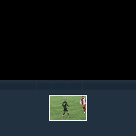
Mário Hollý
© Ondrej Hercegh