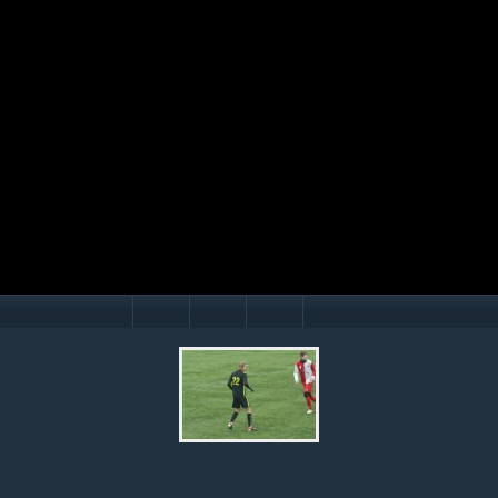
Mário Hollý
© Ondrej Hercegh