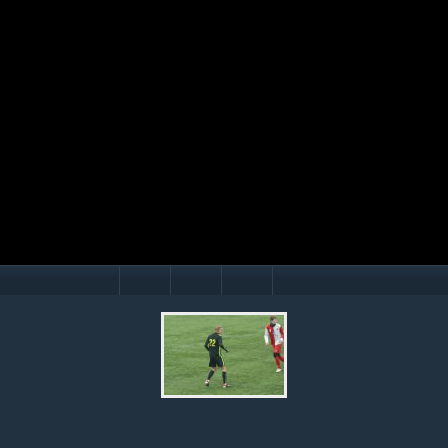
Mário Hollý
© Ondrej Hercegh