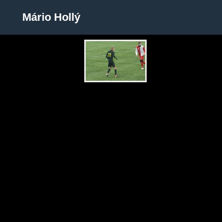
Mário Hollý
Mário Hollý
Zobrazit galerii