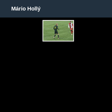
Mário Hollý
Mário Hollý
Zobrazit galerii