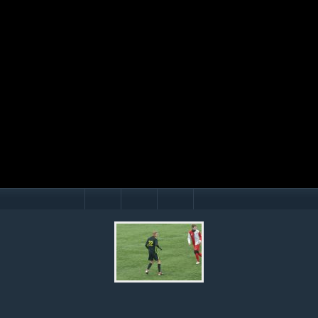
Mário Hollý
© Ondrej Hercegh