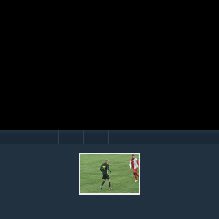
Mário Hollý
© Ondrej Hercegh