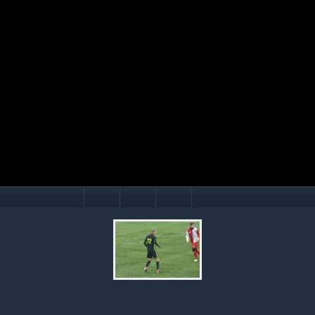
Mário Hollý
© Ondrej Hercegh