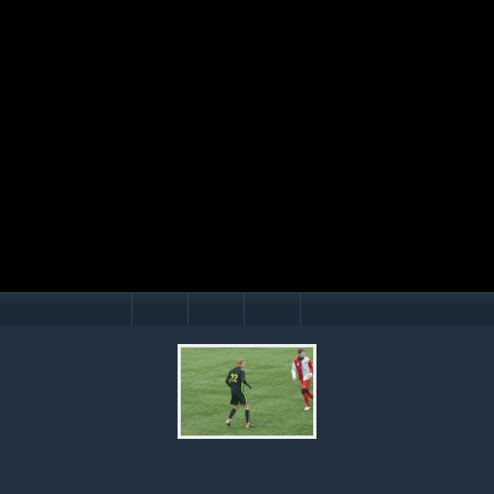
Mário Hollý
© Ondrej Hercegh