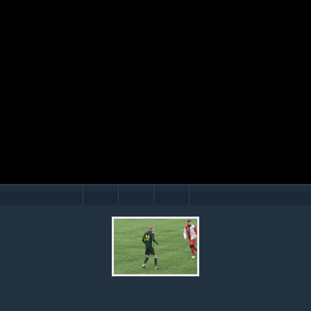
Mário Hollý
© Ondrej Hercegh