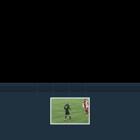
Mário Hollý
© Ondrej Hercegh