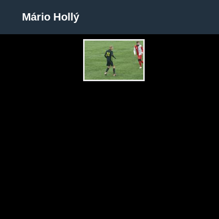
Mário Hollý
Mário Hollý
Zobrazit galerii