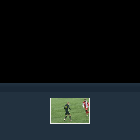
Mário Hollý
© Ondrej Hercegh