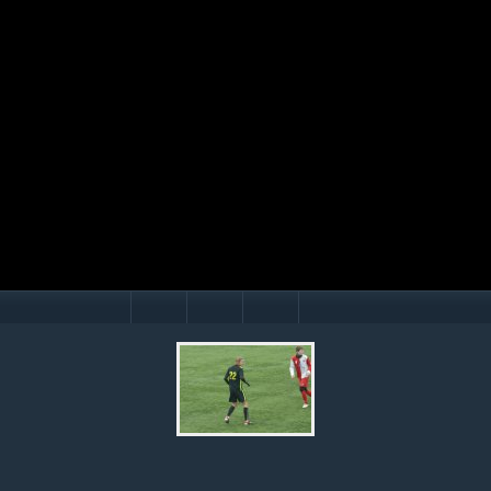
Mário Hollý
© Ondrej Hercegh