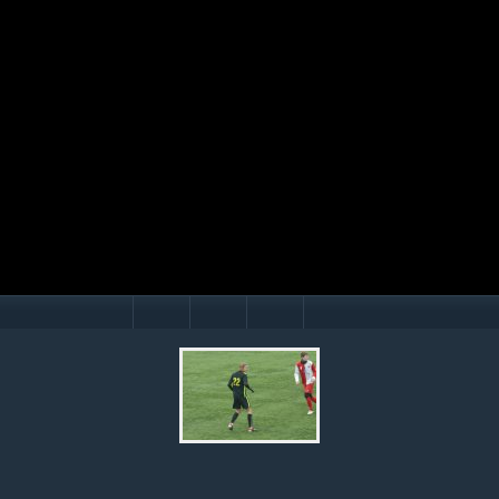
Mário Hollý
© Ondrej Hercegh