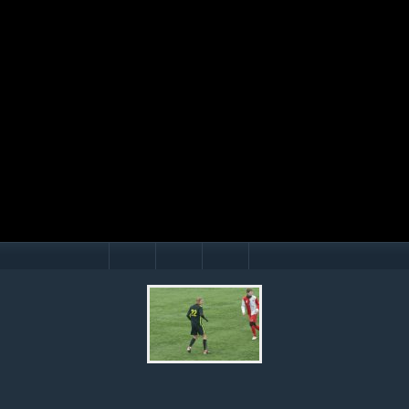
Mário Hollý
© Ondrej Hercegh