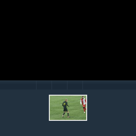
Mário Hollý
© Ondrej Hercegh