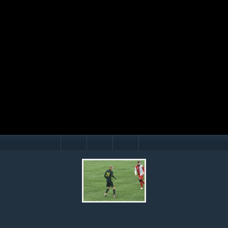
Mário Hollý
© Ondrej Hercegh