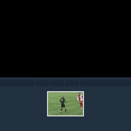
Mário Hollý
© Ondrej Hercegh