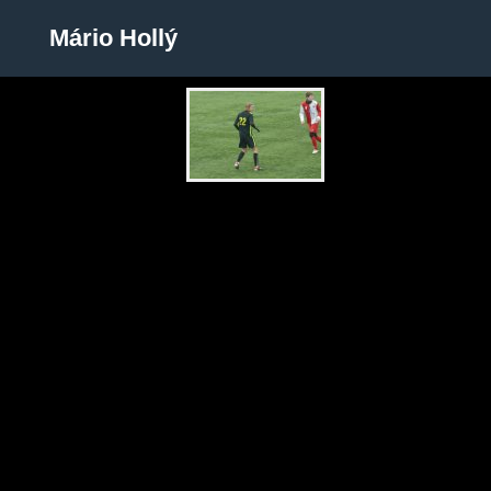
Mário Hollý
Mário Hollý
Zobrazit galerii