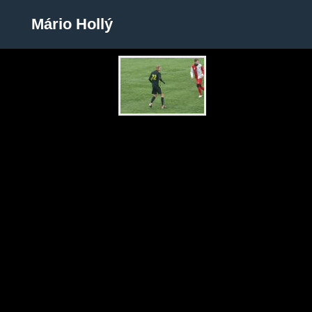
Mário Hollý
Mário Hollý
Zobrazit galerii