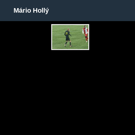
Mário Hollý
Mário Hollý
Zobrazit galerii