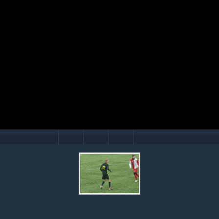
Mário Hollý
© Ondrej Hercegh