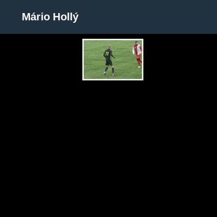
Mário Hollý
Mário Hollý
Zobrazit galerii