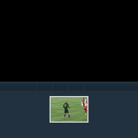
Mário Hollý
© Ondrej Hercegh