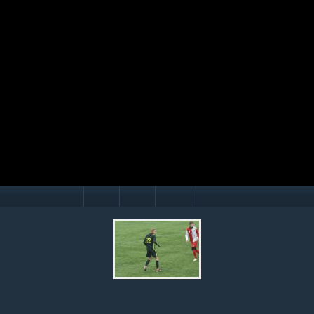
Mário Hollý
© Ondrej Hercegh