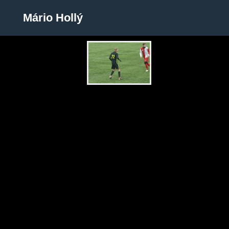
Mário Hollý
Mário Hollý
Zobrazit galerii