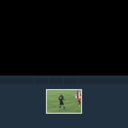
Mário Hollý
© Ondrej Hercegh