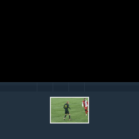
Mário Hollý
© Ondrej Hercegh