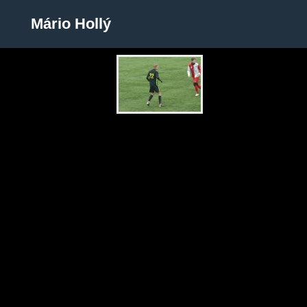
Mário Hollý
Mário Hollý
Zobrazit galerii