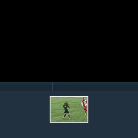
Mário Hollý
© Ondrej Hercegh