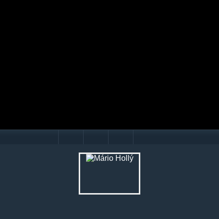
Mário Hollý
© Ondrej Hercegh