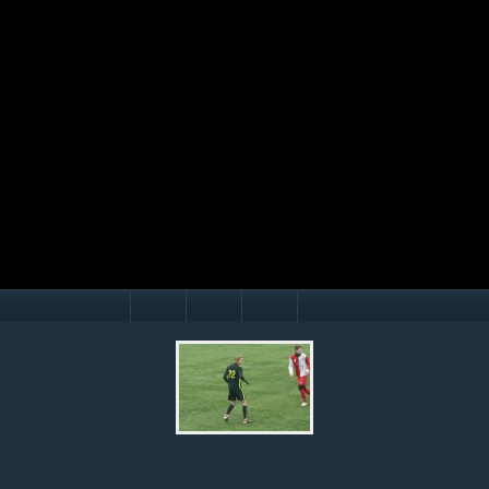
Mário Hollý
© Ondrej Hercegh