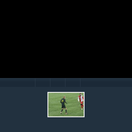
Mário Hollý
© Ondrej Hercegh