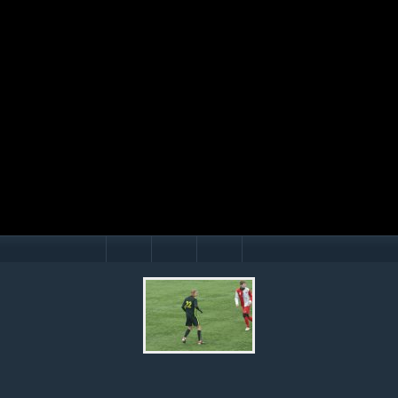
Mário Hollý
© Ondrej Hercegh