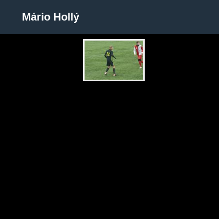
Mário Hollý
Mário Hollý
Zobrazit galerii