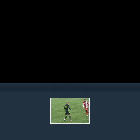
Mário Hollý
© Ondrej Hercegh