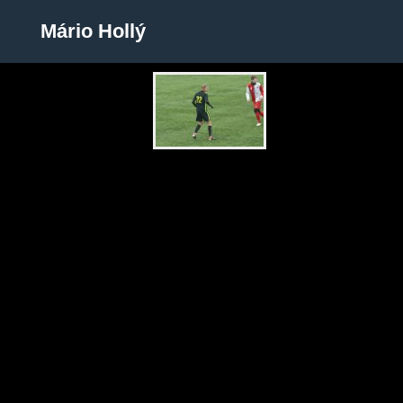
Mário Hollý
Mário Hollý
Zobrazit galerii