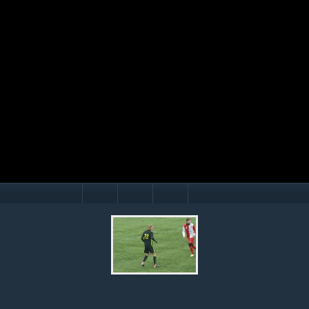
Mário Hollý
© Ondrej Hercegh