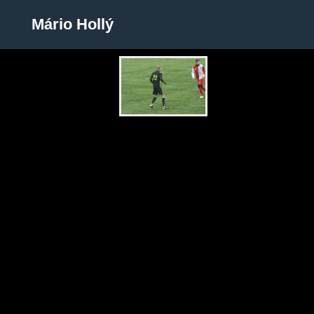
Mário Hollý
Mário Hollý
Zobrazit galerii