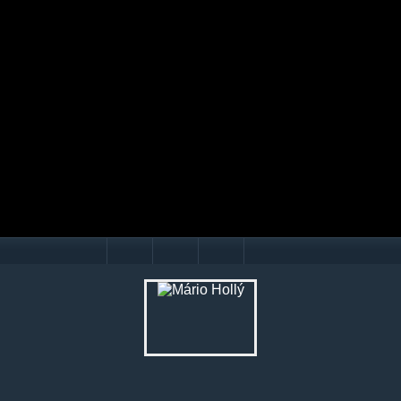
Mário Hollý
© Ondrej Hercegh