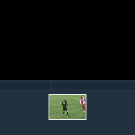
Mário Hollý
© Ondrej Hercegh