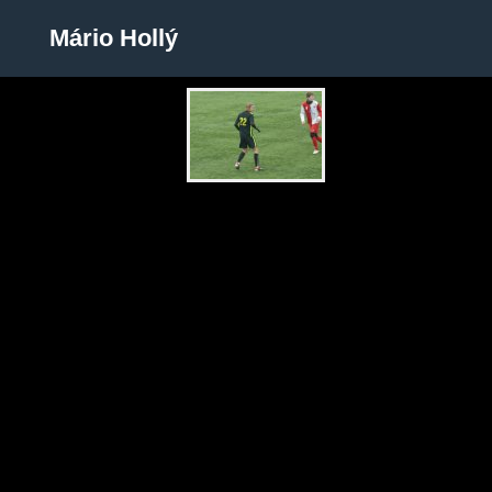
Mário Hollý
Mário Hollý
Zobrazit galerii