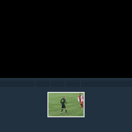
Mário Hollý
© Ondrej Hercegh